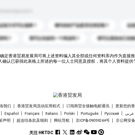
到你的询盘信息中。
运送方式可以选择？
请问你的产品是否支持定制？
运
录吗？
我可以先收到一个样品吗？
我可以添加自己的
确定香港贸易发展局可将上述资料编入其全部或任何资料库内作为直接推
人确认已获得此表格上所述的每一位人士同意及授权，将其个人资料提供
络我们
香港贸发局流动应用程式
订阅商贸全接触电邮通讯
更新您的
Español
Français
Italiano
Polski
Português
Pусский
عربى
策声明
超连结条款及细则
网站导航
京ICP备09059244号
京公网安备 1
关注 HKTDC