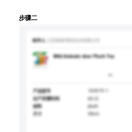
步骤二
收件人
江苏国泰博创实业有限公司
Wild Animals deer Plush Toy
165019-1
产品型号
生产所需时间
60 日
plush
材料
28cm
尺寸