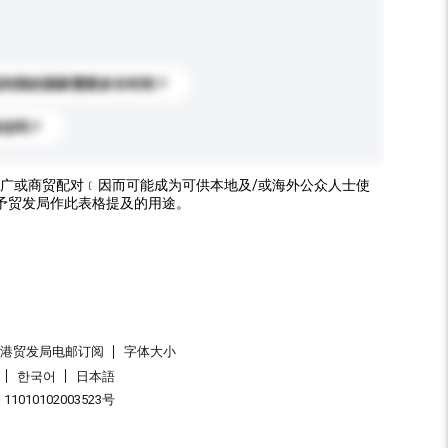
送到我的国家需要多长时间？
标志吗？
广或商贸配对﹝因而可能成为可供本地及/或海外公众人士使
予贸发局作此表格提及的用途。
香港贸发局电邮订阅
字体大小
한국어
日本語
1010102003523号