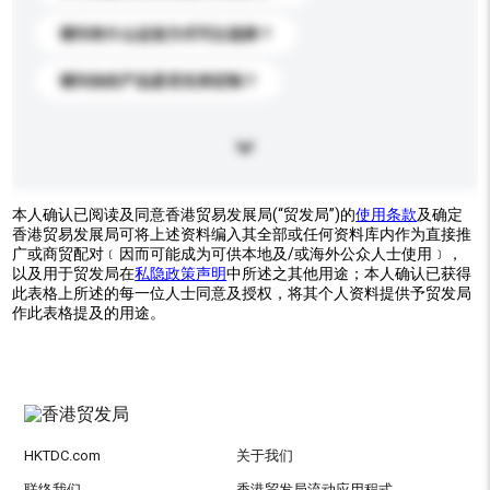
请问有什么运送方式可以选择？
请问你的产品是否支持定制？
本人确认已阅读及同意香港贸易发展局(“贸发局”)的
使用条款
及确定
香港贸易发展局可将上述资料编入其全部或任何资料库内作为直接推
广或商贸配对﹝因而可能成为可供本地及/或海外公众人士使用﹞，
以及用于贸发局在
私隐政策声明
中所述之其他用途；本人确认已获得
此表格上所述的每一位人士同意及授权，将其个人资料提供予贸发局
作此表格提及的用途。
HKTDC.com
关于我们
联络我们
香港贸发局流动应用程式