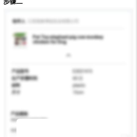
步骤二
收件人
江苏国泰博创实业有限公司
Pet Toy elephant pig cow monkey
chicken for Dog
产品型号
E2021415
生产所需时间
60 日
材料
plastic
尺寸
15cm
产品规格
请提供您对产品的特定要求。
特性