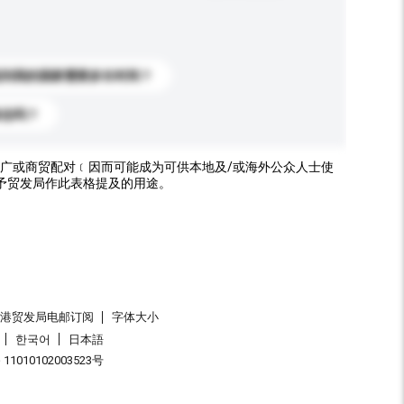
送到我的国家需要多长时间？
标志吗？
广或商贸配对﹝因而可能成为可供本地及/或海外公众人士使
予贸发局作此表格提及的用途。
香港贸发局电邮订阅
字体大小
한국어
日本語
1010102003523号