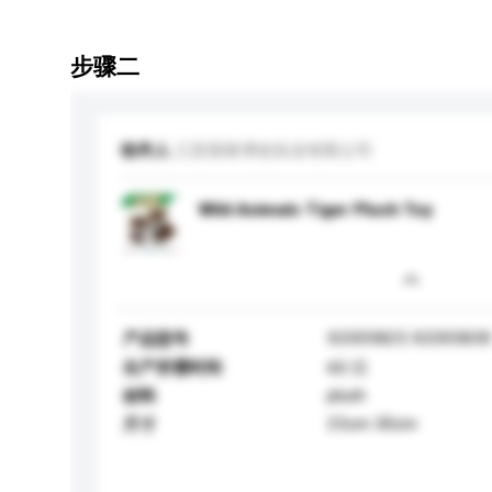
步骤二
收件人
江苏国泰博创实业有限公司
Wild Animals Tiger Plush Toy
X2005825 X200583
产品型号
生产所需时间
60 日
plush
材料
25cm 30cm
尺寸