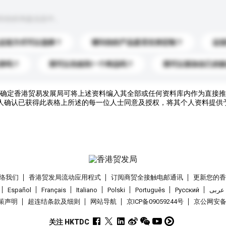
到你的询盘信息中。
运送方式可以选择？
请问你的产品是否支持定制？
运
录吗？
我可以先收到一个样品吗？
我可以添加自己的
确定香港贸易发展局可将上述资料编入其全部或任何资料库内作为直接推
人确认已获得此表格上所述的每一位人士同意及授权，将其个人资料提供
络我们
香港贸发局流动应用程式
订阅商贸全接触电邮通讯
更新您的
Español
Français
Italiano
Polski
Português
Pусский
عربى
策声明
超连结条款及细则
网站导航
京ICP备09059244号
京公网安备 1
关注 HKTDC