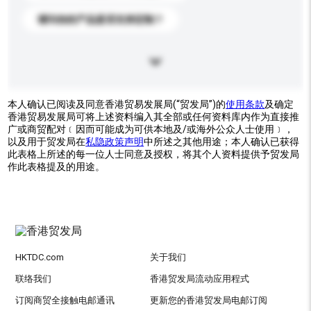
请问你的产品是否支持定制？
本人确认已阅读及同意香港贸易发展局(“贸发局”)的
使用条款
及确定
香港贸易发展局可将上述资料编入其全部或任何资料库内作为直接推
广或商贸配对﹝因而可能成为可供本地及/或海外公众人士使用﹞，
以及用于贸发局在
私隐政策声明
中所述之其他用途；本人确认已获得
此表格上所述的每一位人士同意及授权，将其个人资料提供予贸发局
作此表格提及的用途。
HKTDC.com
关于我们
联络我们
香港贸发局流动应用程式
订阅商贸全接触电邮通讯
更新您的香港贸发局电邮订阅