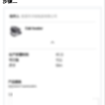
步骤二
收件人
慈溪市沣锐电器有限公司
Cab heater
生产所需时间
45 日
可订造
可以
尺寸
Slim
产品规格
请提供您对产品的特定要求。
瓦特 (W)
新增/删除选项