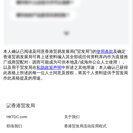
请问有什么运送方式可以选择？
请问你的产品是否支持定制？
本人确认已阅读及同意香港贸易发展局(“贸发局”)的
使用条款
及确定
香港贸易发展局可将上述资料编入其全部或任何资料库内作为直接推
广或商贸配对﹝因而可能成为可供本地及/或海外公众人士使用﹞，
以及用于贸发局在
私隐政策声明
中所述之其他用途；本人确认已获得
此表格上所述的每一位人士同意及授权，将其个人资料提供予贸发局
作此表格提及的用途。
HKTDC.com
关于我们
联络我们
香港贸发局流动应用程式