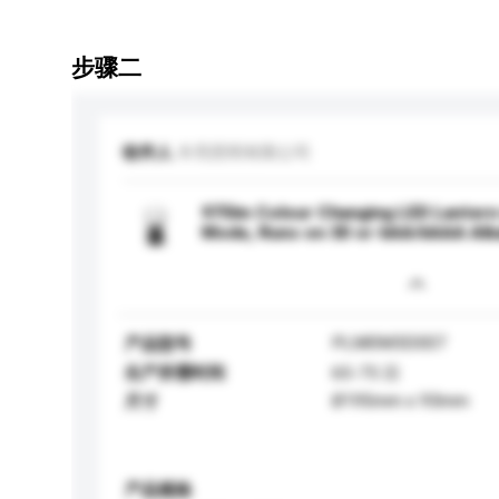
步骤二
收件人
丰亮照明有限公司
975lm Colour Changing LED Lantern 
Mode, Runs on 3D or 6AA/6AAA Alka
PLM0M3D007
产品型号
生产所需时间
65-75 日
Ø195mm x 93mm
尺寸
产品规格