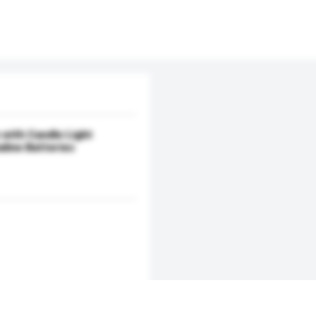
with Candle Light
line Batteries