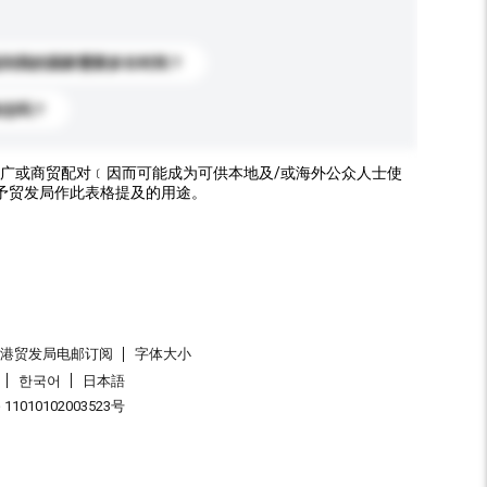
送到我的国家需要多长时间？
标志吗？
广或商贸配对﹝因而可能成为可供本地及/或海外公众人士使
予贸发局作此表格提及的用途。
香港贸发局电邮订阅
字体大小
한국어
日本語
1010102003523号