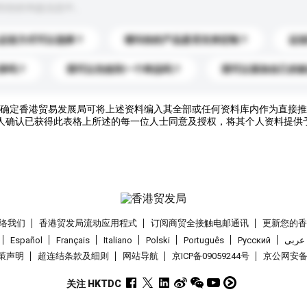
到你的询盘信息中。
运送方式可以选择？
请问你的产品是否支持定制？
运
录吗？
我可以先收到一个样品吗？
我可以添加自己的
确定香港贸易发展局可将上述资料编入其全部或任何资料库内作为直接推
人确认已获得此表格上所述的每一位人士同意及授权，将其个人资料提供
络我们
香港贸发局流动应用程式
订阅商贸全接触电邮通讯
更新您的
Español
Français
Italiano
Polski
Português
Pусский
عربى
策声明
超连结条款及细则
网站导航
京ICP备09059244号
京公网安备 1
关注 HKTDC