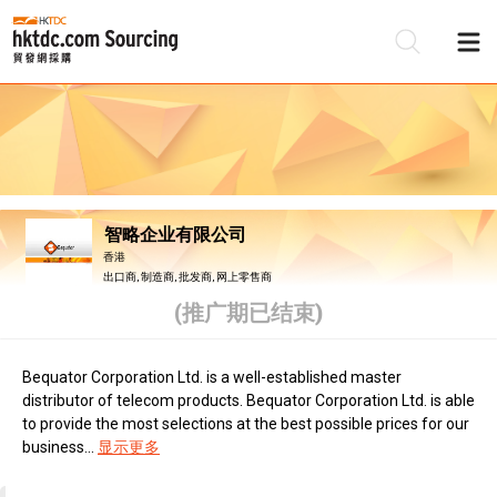
智略企业有限公司
香港
出口商, 制造商, 批发商, 网上零售商
(推广期已结束)
Bequator Corporation Ltd. is a well-established master
distributor of telecom products. Bequator Corporation Ltd. is able
to provide the most selections at the best possible prices for our
business...
显示更多