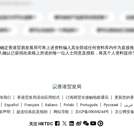
到你的询盘信息中。
运送方式可以选择？
请问你的产品是否支持定制？
运
录吗？
我可以先收到一个样品吗？
我可以添加自己的
确定香港贸易发展局可将上述资料编入其全部或任何资料库内作为直接推
人确认已获得此表格上所述的每一位人士同意及授权，将其个人资料提供
络我们
香港贸发局流动应用程式
订阅商贸全接触电邮通讯
更新您的
Español
Français
Italiano
Polski
Português
Pусский
عربى
策声明
超连结条款及细则
网站导航
京ICP备09059244号
京公网安备 1
关注 HKTDC