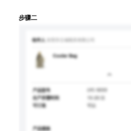
步骤二
收件人
东莞市立城模具有限公司
Cooler Bag
LYC-5033
产品型号
生产所需时间
15-20 日
可订造
可以
产品规格