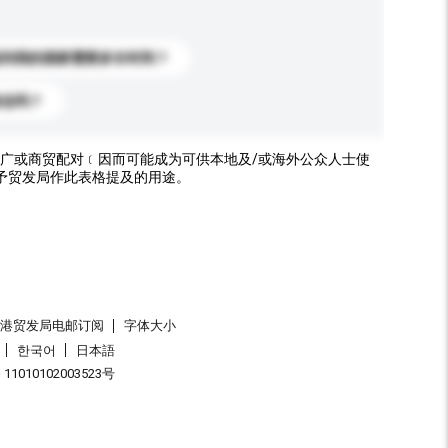
送到我的国家需要多长时间？
标志吗？
广或商贸配对﹝因而可能成为可供本地及/或海外公众人士使
予贸发局作此表格提及的用途。
香港贸发局电邮订阅
字体大小
한국어
日本語
1010102003523号