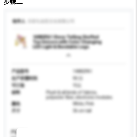
步骤二
收件人
乐富礼创意文化有限公司
14882FA1 Story-Telling Stuffed
Toy Unicorn with Color Changing
LED Light & Bendable Legs
产品型号
14882FA1
生产所需时间
90 日
可订造
可以
材料
Plush & all kinds of fabrics,
polyester fiber, electronic modules.
颜色
White, Pink
尺寸
36 cm tall
产品规格