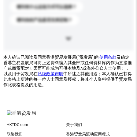
请问有什么运送方式可以选择？
请问你的产品是否支持定制？
本人确认已阅读及同意香港贸易发展局(“贸发局”)的
使用条款
及确定
香港贸易发展局可将上述资料编入其全部或任何资料库内作为直接推
广或商贸配对﹝因而可能成为可供本地及/或海外公众人士使用﹞，
以及用于贸发局在
私隐政策声明
中所述之其他用途；本人确认已获得
此表格上所述的每一位人士同意及授权，将其个人资料提供予贸发局
作此表格提及的用途。
HKTDC.com
关于我们
联络我们
香港贸发局流动应用程式