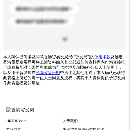
请问有什么运送方式可以选择？
请问你的产品是否支持定制？
本人确认已阅读及同意香港贸易发展局(“贸发局”)的
使用条款
及确定
香港贸易发展局可将上述资料编入其全部或任何资料库内作为直接推
广或商贸配对﹝因而可能成为可供本地及/或海外公众人士使用﹞，
以及用于贸发局在
私隐政策声明
中所述之其他用途；本人确认已获得
此表格上所述的每一位人士同意及授权，将其个人资料提供予贸发局
作此表格提及的用途。
HKTDC.com
关于我们
联络我们
香港贸发局流动应用程式