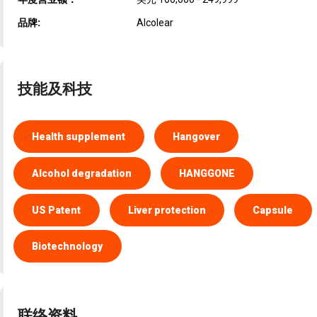
品牌:
Alcolear
技能及科技
Health supplement
Hangover
Alcohol degradation
HANGGONE
US Patent
Liver protection
Capsule
Biotechnology
联络资料