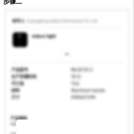
步骤二
收件人
Guangdong Galton Electronics Co. Ltd
indoor light
产品型号
ML20125-2
生产所需时间
30 日
可订造
可以
材料
Aluminum+acrylic
尺寸
D400xH1590
产品规格
请提供您对产品的特定要求。