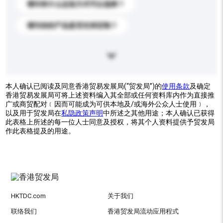
请问有什么运送方式可以选择？
请问你的产品是否支持定制？
本人确认已阅读及同意香港贸易发展局(“贸发局”)的
使用条款
及确定
香港贸易发展局可将上述资料编入其全部或任何资料库内作为直接推
广或商贸配对﹝因而可能成为可供本地及/或海外公众人士使用﹞，
以及用于贸发局在
私隐政策声明
中所述之其他用途；本人确认已获得
此表格上所述的每一位人士同意及授权，将其个人资料提供予贸发局
作此表格提及的用途。
HKTDC.com
关于我们
联络我们
香港贸发局流动应用程式