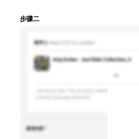
步骤二
收件人
Plant 216 Co. Limited
Arty:Active - Just Ride Collection_5
Just Enjoy ride ! The art piece collection that inspire
positive message delivered!
查询内容