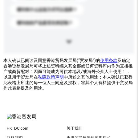
请问有什么运送方式可以选择？
请问你的产品是否支持定制？
本人确认已阅读及同意香港贸易发展局(“贸发局”)的
使用条款
及确定
香港贸易发展局可将上述资料编入其全部或任何资料库内作为直接推
广或商贸配对﹝因而可能成为可供本地及/或海外公众人士使用﹞，
以及用于贸发局在
私隐政策声明
中所述之其他用途；本人确认已获得
此表格上所述的每一位人士同意及授权，将其个人资料提供予贸发局
作此表格提及的用途。
HKTDC.com
关于我们
联络我们
香港贸发局流动应用程式