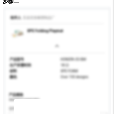
步骤二
收件人
莒县宏发橡塑制品厂
XPE Folding Playmat
产品型号
HONGFA-03-BM
生产所需时间
18 日
材料
XPE FOAM
颜色
Over 150 designs
产品规格
请提供您对产品的特定要求。
适用年龄