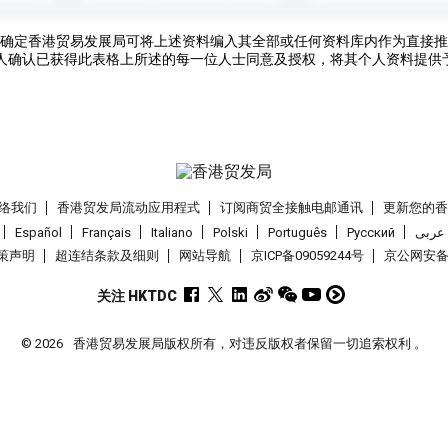
确定香港贸易发展局可将上述资料编入其全部或任何资料库内作为直接推
人确认已获得此表格上所述的每一位人士同意及授权，将其个人资料提供
络我们
香港贸发局流动应用程式
订阅商贸全接触电邮通讯
更新您的
Español
Français
Italiano
Polski
Português
Pусский
عربى
策声明
超连结条款及细则
网站导航
京ICP备09059244号
京公网安备 1
关注 HKTDC
© 2026
香港贸易发展局版权所有，对违反版权者保留一切追索权利 。