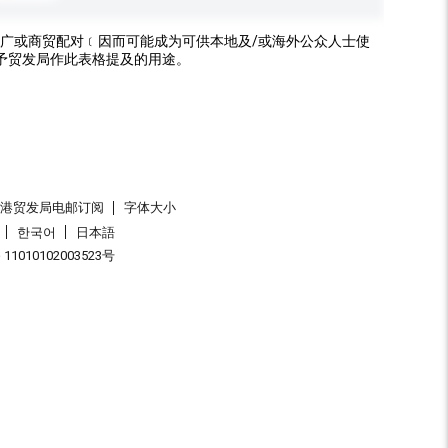
广或商贸配对﹝因而可能成为可供本地及/或海外公众人士使
予贸发局作此表格提及的用途。
香港贸发局电邮订阅
字体大小
한국어
日本語
1010102003523号