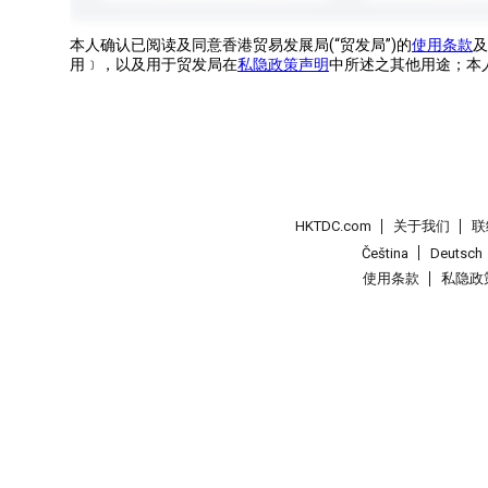
本人确认已阅读及同意香港贸易发展局(“贸发局”)的
使用条款
及
用﹞，以及用于贸发局在
私隐政策声明
中所述之其他用途；本
HKTDC.com
关于我们
联
Čeština
Deutsch
使用条款
私隐政