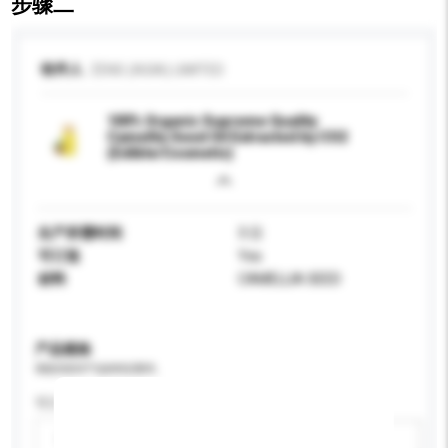
步骤二
收件人
ZENS (ASIA) LIMITED
100% Organic Supreme Quality
Camellia Seed Oil Extracted by CO2
(Edible/Cosmetic)
生产所需时间
3 日
可订造
Yes
材料
CAMELLIA SEED
产品规格
请提供您对产品的特定要求。
可订造包装
请选择
新增/删除选项