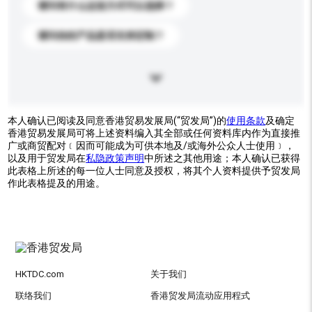
请问有什么运送方式可以选择？
请问你的产品是否支持定制？
本人确认已阅读及同意香港贸易发展局(“贸发局”)的
使用条款
及确定
香港贸易发展局可将上述资料编入其全部或任何资料库内作为直接推
广或商贸配对﹝因而可能成为可供本地及/或海外公众人士使用﹞，
以及用于贸发局在
私隐政策声明
中所述之其他用途；本人确认已获得
此表格上所述的每一位人士同意及授权，将其个人资料提供予贸发局
作此表格提及的用途。
HKTDC.com
关于我们
联络我们
香港贸发局流动应用程式