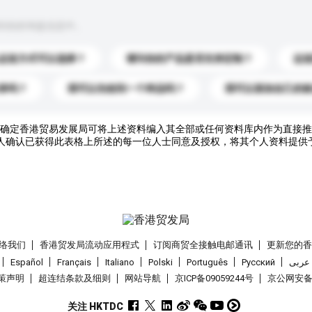
到你的询盘信息中。
运送方式可以选择？
请问你的产品是否支持定制？
运
录吗？
我可以先收到一个样品吗？
我可以添加自己的
确定香港贸易发展局可将上述资料编入其全部或任何资料库内作为直接推
人确认已获得此表格上所述的每一位人士同意及授权，将其个人资料提供
络我们
香港贸发局流动应用程式
订阅商贸全接触电邮通讯
更新您的
Español
Français
Italiano
Polski
Português
Pусский
عربى
策声明
超连结条款及细则
网站导航
京ICP备09059244号
京公网安备 1
关注 HKTDC