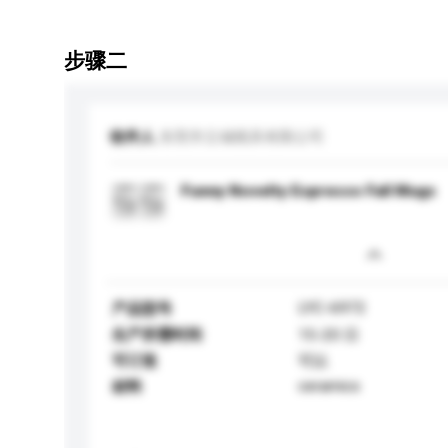
步骤二
收件人
东莞市立城模具有限公司
Funny Novelty Espresso Fall Mugs
LYC-6972
产品型号
生产所需时间
15-20 日
可订造
可以
ceramics
材料