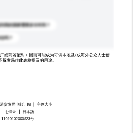
送到我的国家需要多长时间？
标志吗？
广或商贸配对﹝因而可能成为可供本地及/或海外公众人士使
予贸发局作此表格提及的用途。
香港贸发局电邮订阅
字体大小
한국어
日本語
1010102003523号