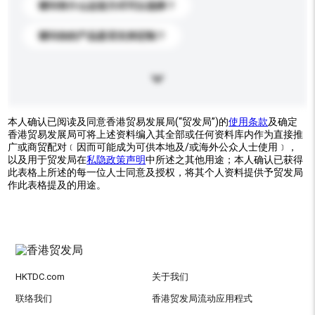
请问有什么运送方式可以选择？
请问你的产品是否支持定制？
本人确认已阅读及同意香港贸易发展局(“贸发局”)的
使用条款
及确定
香港贸易发展局可将上述资料编入其全部或任何资料库内作为直接推
广或商贸配对﹝因而可能成为可供本地及/或海外公众人士使用﹞，
以及用于贸发局在
私隐政策声明
中所述之其他用途；本人确认已获得
此表格上所述的每一位人士同意及授权，将其个人资料提供予贸发局
作此表格提及的用途。
HKTDC.com
关于我们
联络我们
香港贸发局流动应用程式