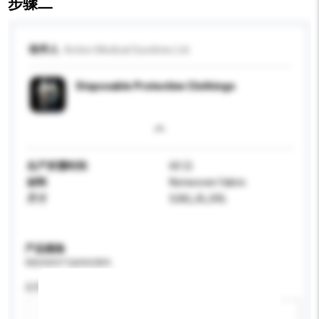
步骤二
收件人
Action Medical Sundries Ltd.
Disposable Protective Clothings
生产所需时间
60 日
材料
Nonwoven fabric
尺寸
S,M,L,XL,XXL
产品规格
请提供您对产品的特定要求。
应用
新增/删除选项