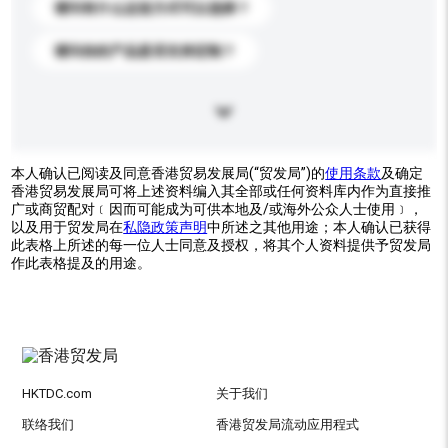
请问有什么运送方式可以选择？
请问你的产品是否支持定制？
本人确认已阅读及同意香港贸易发展局(“贸发局”)的
使用条款
及确定
香港贸易发展局可将上述资料编入其全部或任何资料库内作为直接推
广或商贸配对﹝因而可能成为可供本地及/或海外公众人士使用﹞，
以及用于贸发局在
私隐政策声明
中所述之其他用途；本人确认已获得
此表格上所述的每一位人士同意及授权，将其个人资料提供予贸发局
作此表格提及的用途。
HKTDC.com
关于我们
联络我们
香港贸发局流动应用程式