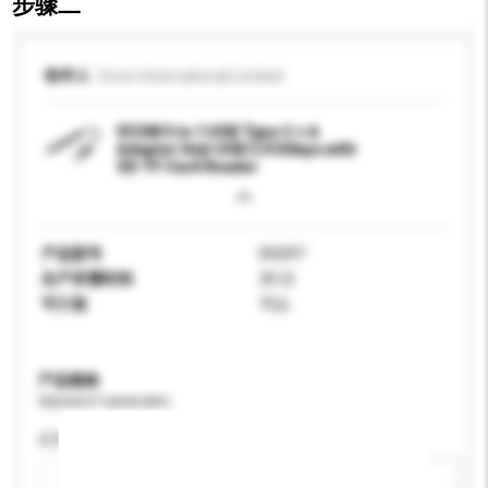
步骤二
收件人
Vcom International Limited
VCOM 5 in 1 USB Type C + A
Adapter Hub USB 3.0 5Gbps with
SD TF Card Reader
产品型号
DH297
生产所需时间
20 日
可订造
可以
产品规格
请提供您对产品的特定要求。
应用
新增/删除选项