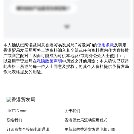
请问你的产品是否支持定制？
本人确认已阅读及同意香港贸易发展局(“贸发局”)的
使用条款
及确定
香港贸易发展局可将上述资料编入其全部或任何资料库内作为直接推
广或商贸配对﹝因而可能成为可供本地及/或海外公众人士使用﹞，
以及用于贸发局在
私隐政策声明
中所述之其他用途；本人确认已获得
此表格上所述的每一位人士同意及授权，将其个人资料提供予贸发局
作此表格提及的用途。
HKTDC.com
关于我们
联络我们
香港贸发局流动应用程式
订阅商贸全接触电邮通讯
更新您的香港贸发局电邮订阅