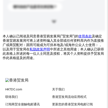
请问你的产品是否支持定制？
本人确认已阅读及同意香港贸易发展局(“贸发局”)的
使用条款
及确定
香港贸易发展局可将上述资料编入其全部或任何资料库内作为直接推
广或商贸配对﹝因而可能成为可供本地及/或海外公众人士使用﹞，
以及用于贸发局在
私隐政策声明
中所述之其他用途；本人确认已获得
此表格上所述的每一位人士同意及授权，将其个人资料提供予贸发局
作此表格提及的用途。
HKTDC.com
关于我们
联络我们
香港贸发局流动应用程式
订阅商贸全接触电邮通讯
更新您的香港贸发局电邮订阅