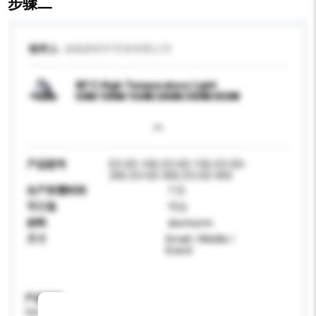
步骤二
收件人
成都易明半导体有限公司
80°C High Temperature Light
50W/100W/150W/200W/300W/450W
产品型号
EO-ED-100, EO-ED-150, EO-ED-
200, EO-ED-300, EO-ED-450
生产所需时间
7 日
可订造
可以
材料
alumiumn
尺寸
Small / Middle /
Grand
产品规格
请提供您对产品的特定要求。