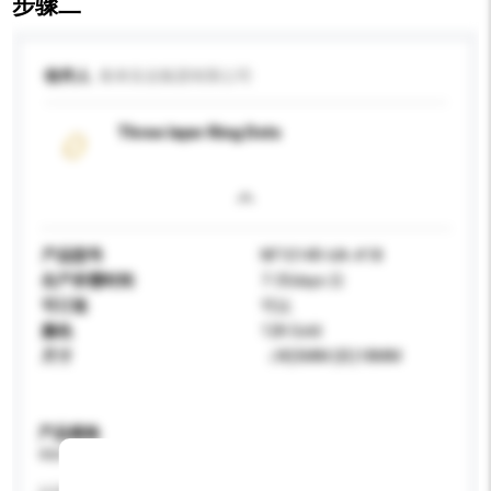
步骤二
收件人
泰来实业集团有限公司
Three layer Ring Dots
产品型号
NF1014R-6A-#18
生产所需时间
7-35days 日
可订造
可以
颜色
12K Gold
尺寸
（W)5MM (ID)18MM
产品规格
请提供您对产品的特定要求。