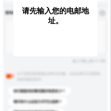
请先输入您的电邮地
查询内容
*
必须填写
址。
输入字数上限: 0 / 500
以下是其他买家提出的常见问题。点击以将它们添加到
你的询盘信息中。
你们能提供的最优惠价格是多少？
请问有什么运送方式可以选择？