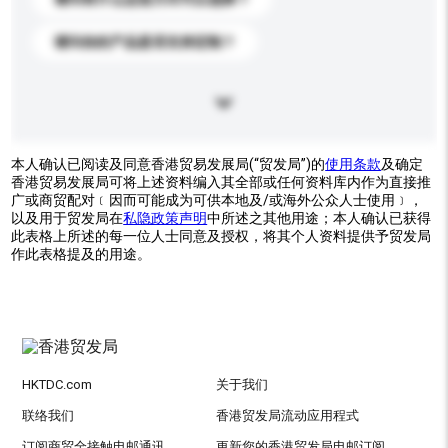
请问你的产品是否支持定制？
本人确认已阅读及同意香港贸易发展局(“贸发局”)的
使用条款
及确定
香港贸易发展局可将上述资料编入其全部或任何资料库内作为直接推
广或商贸配对﹝因而可能成为可供本地及/或海外公众人士使用﹞，
以及用于贸发局在
私隐政策声明
中所述之其他用途；本人确认已获得
此表格上所述的每一位人士同意及授权，将其个人资料提供予贸发局
作此表格提及的用途。
HKTDC.com
关于我们
联络我们
香港贸发局流动应用程式
订阅商贸全接触电邮通讯
更新您的香港贸发局电邮订阅