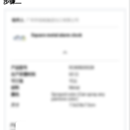
步骤二
收件人
广州市锐铭施进出口有限公司
Square metal alarm clock
产品型号
RCARB00028
生产所需时间
60 日
可订造
可以
材料
Metal
颜色
Sprayed color (Can spray any
pantone color)
尺寸
7.3x3.8x7.3cm
产品规格