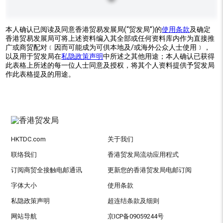
本人确认已阅读及同意香港贸易发展局(“贸发局”)的
使用条款
及确定
香港贸易发展局可将上述资料编入其全部或任何资料库内作为直接推
广或商贸配对﹝因而可能成为可供本地及/或海外公众人士使用﹞，
以及用于贸发局在
私隐政策声明
中所述之其他用途；本人确认已获得
此表格上所述的每一位人士同意及授权，将其个人资料提供予贸发局
作此表格提及的用途。
HKTDC.com
关于我们
联络我们
香港贸发局流动应用程式
订阅商贸全接触电邮通讯
更新您的香港贸发局电邮订阅
字体大小
使用条款
私隐政策声明
超连结条款及细则
网站导航
京ICP备09059244号