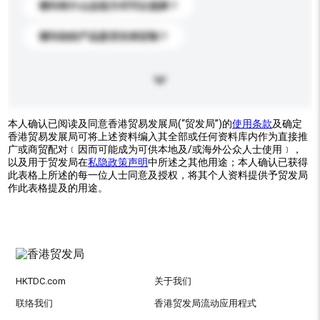
请问有什么运送方式可以选择？
请问你的产品是否支持定制？
本人确认已阅读及同意香港贸易发展局(“贸发局”)的
使用条款
及确定
香港贸易发展局可将上述资料编入其全部或任何资料库内作为直接推
广或商贸配对﹝因而可能成为可供本地及/或海外公众人士使用﹞，
以及用于贸发局在
私隐政策声明
中所述之其他用途；本人确认已获得
此表格上所述的每一位人士同意及授权，将其个人资料提供予贸发局
作此表格提及的用途。
HKTDC.com
关于我们
联络我们
香港贸发局流动应用程式