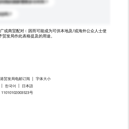
送到我的国家需要多长时间？
标志吗？
广或商贸配对﹝因而可能成为可供本地及/或海外公众人士使
予贸发局作此表格提及的用途。
香港贸发局电邮订阅
字体大小
한국어
日本語
1010102003523号