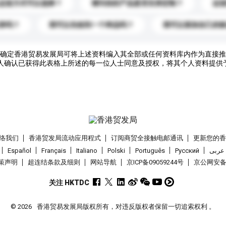
运送方式可以选择？
请问你的产品是否支持定制？
运
录吗？
我可以先收到一个样品吗？
我可以添加自己的
确定香港贸易发展局可将上述资料编入其全部或任何资料库内作为直接推
人确认已获得此表格上所述的每一位人士同意及授权，将其个人资料提供
络我们
香港贸发局流动应用程式
订阅商贸全接触电邮通讯
更新您的
Español
Français
Italiano
Polski
Português
Pусский
عربى
策声明
超连结条款及细则
网站导航
京ICP备09059244号
京公网安备 1
关注 HKTDC
© 2026
香港贸易发展局版权所有，对违反版权者保留一切追索权利 。