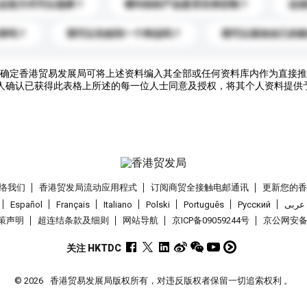
运送方式可以选择？
请问你的产品是否支持定制？
运
录吗？
我可以先收到一个样品吗？
我可以添加自己的
确定香港贸易发展局可将上述资料编入其全部或任何资料库内作为直接推
人确认已获得此表格上所述的每一位人士同意及授权，将其个人资料提供
络我们
香港贸发局流动应用程式
订阅商贸全接触电邮通讯
更新您的
Español
Français
Italiano
Polski
Português
Pусский
عربى
策声明
超连结条款及细则
网站导航
京ICP备09059244号
京公网安备 1
关注 HKTDC
© 2026
香港贸易发展局版权所有，对违反版权者保留一切追索权利 。