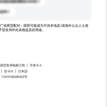
送到我的国家需要多长时间？
标志吗？
广或商贸配对﹝因而可能成为可供本地及/或海外公众人士使
予贸发局作此表格提及的用途。
香港贸发局电邮订阅
字体大小
한국어
日本語
1010102003523号