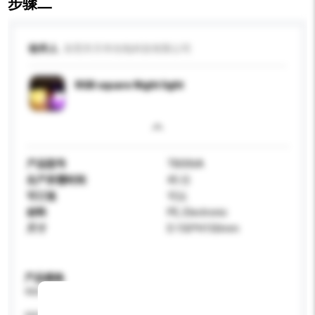
步骤二
收件人
东莞市天华光电科技有限公司
RGB square Night light
产品型号
TB006A
生产所需时间
45 日
可订造
可以
材料
PE, Electronic
尺寸
D:150*H150mm
产品规格
请提供您对产品的特定要求。