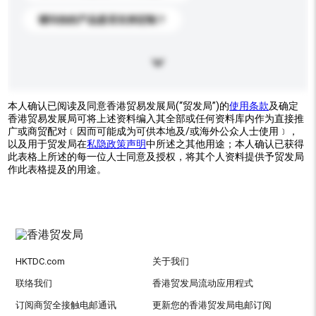
请问你的产品是否支持定制？
本人确认已阅读及同意香港贸易发展局(“贸发局”)的
使用条款
及确定
香港贸易发展局可将上述资料编入其全部或任何资料库内作为直接推
广或商贸配对﹝因而可能成为可供本地及/或海外公众人士使用﹞，
以及用于贸发局在
私隐政策声明
中所述之其他用途；本人确认已获得
此表格上所述的每一位人士同意及授权，将其个人资料提供予贸发局
作此表格提及的用途。
HKTDC.com
关于我们
联络我们
香港贸发局流动应用程式
订阅商贸全接触电邮通讯
更新您的香港贸发局电邮订阅