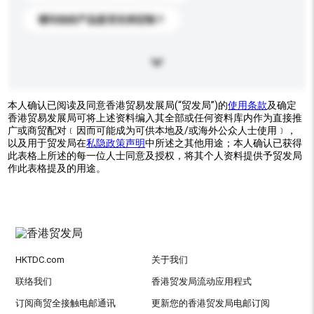
请问你的产品是否支持定制？
本人确认已阅读及同意香港贸易发展局(“贸发局”)的
使用条款
及确定
香港贸易发展局可将上述资料编入其全部或任何资料库内作为直接推
广或商贸配对﹝因而可能成为可供本地及/或海外公众人士使用﹞，
以及用于贸发局在
私隐政策声明
中所述之其他用途；本人确认已获得
此表格上所述的每一位人士同意及授权，将其个人资料提供予贸发局
作此表格提及的用途。
HKTDC.com
关于我们
联络我们
香港贸发局流动应用程式
订阅商贸全接触电邮通讯
更新您的香港贸发局电邮订阅