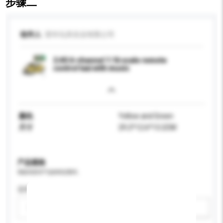
步骤二
收件人
望丰玩具实业有限公司
2.4G 6-channel 1:16 scale remote
control taxi with music
颜色
Yellow and Green
尺寸
29.2*12.6*13.2CM
产品规格
请提供您对产品的特定要求。
适用年龄
请选择
新增/删除选项