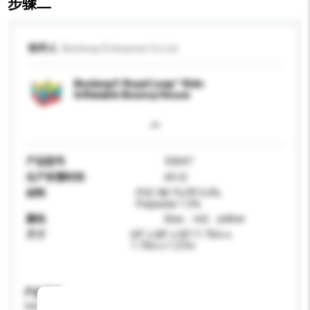
步骤二
收件人
Bestway Enterprise Co Ltd
Bestway® Royal Leap™ Kids
Inflatable Bouncy House
产品型号
52647
生产所需时间
60 日
材料
PVC 98.1% PP 0.4%
Polyester 1.5%
颜色
blue、red、yellow
尺寸
69" x 68" x 50"/1.75m x
1.73m x 1.27m
产品规格
请提供您对产品的特定要求。