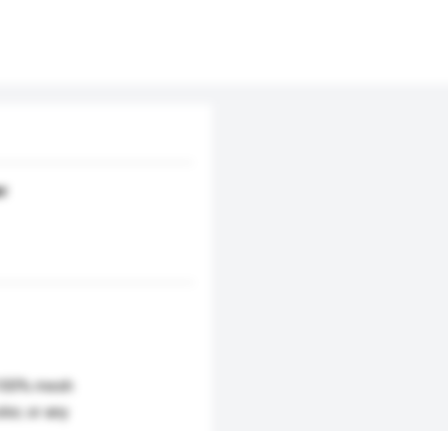
er
 100% mesh
olor, or any