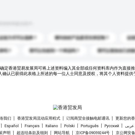
到你的询盘信息中。
运送方式可以选择？
请问你的产品是否支持定制？
运
录吗？
我可以先收到一个样品吗？
我可以添加自己的
确定香港贸易发展局可将上述资料编入其全部或任何资料库内作为直接推
人确认已获得此表格上所述的每一位人士同意及授权，将其个人资料提供
络我们
香港贸发局流动应用程式
订阅商贸全接触电邮通讯
更新您的
Español
Français
Italiano
Polski
Português
Pусский
عربى
策声明
超连结条款及细则
网站导航
京ICP备09059244号
京公网安备 1