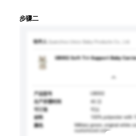
步骤二
收件人
Quanzhou Unico Baby Products Co., Ltd.
UB002 Soft Tri-Support Baby Carri
UB002
产品型号
生产所需时间
45 日
可订造
可以
100% polyester with
材料
Military green, original white c
颜色
customized color