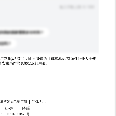
输入字数上限: 0 / 500
送到我的国家需要多长时间？
标志吗？
广或商贸配对﹝因而可能成为可供本地及/或海外公众人士使
予贸发局作此表格提及的用途。
香港贸发局电邮订阅
字体大小
한국어
日本語
1010102003523号