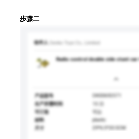
步骤二
收件人
Denko Toys Co., Limited
Radio control double side stunt car 
DK00692571
产品型号
生产所需时间
15 日
可订造
可以
plastic
材料
29*6.5*20.5CM
尺寸