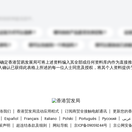
到你的询盘信息中。
运送方式可以选择？
请问你的产品是否支持定制？
运
录吗？
我可以先收到一个样品吗？
我可以添加自己的
确定香港贸易发展局可将上述资料编入其全部或任何资料库内作为直接推
人确认已获得此表格上所述的每一位人士同意及授权，将其个人资料提供
络我们
香港贸发局流动应用程式
订阅商贸全接触电邮通讯
更新您的
Español
Français
Italiano
Polski
Português
Pусский
عربى
策声明
超连结条款及细则
网站导航
京ICP备09059244号
京公网安备 1