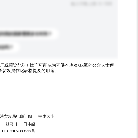
输入字数上限: 0 / 500
送到我的国家需要多长时间？
标志吗？
广或商贸配对﹝因而可能成为可供本地及/或海外公众人士使
予贸发局作此表格提及的用途。
香港贸发局电邮订阅
字体大小
한국어
日本語
1010102003523号