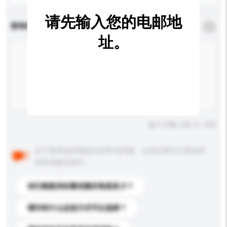
请先输入您的电邮地
查询内容
*
必须填写
址。
输入字数上限: 0 / 500
以下是其他买家提出的常见问题。点击以将它们添加到
你的询盘信息中。
你们能提供的最优惠价格是多少？
请问有什么运送方式可以选择？