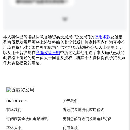
请问你的产品是否支持定制？
本人确认已阅读及同意香港贸易发展局(“贸发局”)的
使用条款
及确定
香港贸易发展局可将上述资料编入其全部或任何资料库内作为直接推
广或商贸配对﹝因而可能成为可供本地及/或海外公众人士使用﹞，
以及用于贸发局在
私隐政策声明
中所述之其他用途；本人确认已获得
此表格上所述的每一位人士同意及授权，将其个人资料提供予贸发局
作此表格提及的用途。
HKTDC.com
关于我们
联络我们
香港贸发局流动应用程式
订阅商贸全接触电邮通讯
更新您的香港贸发局电邮订阅
字体大小
使用条款