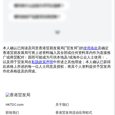
请问有什么运送方式可以选择？
请问你的产品是否支持定制？
本人确认已阅读及同意香港贸易发展局(“贸发局”)的
使用条款
及确定
香港贸易发展局可将上述资料编入其全部或任何资料库内作为直接推
广或商贸配对﹝因而可能成为可供本地及/或海外公众人士使用﹞，
以及用于贸发局在
私隐政策声明
中所述之其他用途；本人确认已获得
此表格上所述的每一位人士同意及授权，将其个人资料提供予贸发局
作此表格提及的用途。
HKTDC.com
关于我们
联络我们
香港贸发局流动应用程式