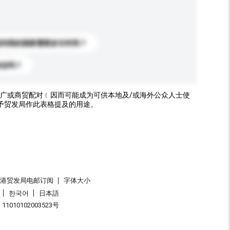
送到我的国家需要多长时间？
标志吗？
广或商贸配对﹝因而可能成为可供本地及/或海外公众人士使
予贸发局作此表格提及的用途。
香港贸发局电邮订阅
字体大小
한국어
日本語
1010102003523号