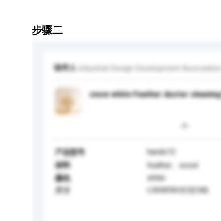
步骤二
收件人
Industrial Design Development Association
snow white Feather duster cleanin
hands12
产品型号
材料
feather、wood
white
颜色
L9XW9XH23(CM)
尺寸