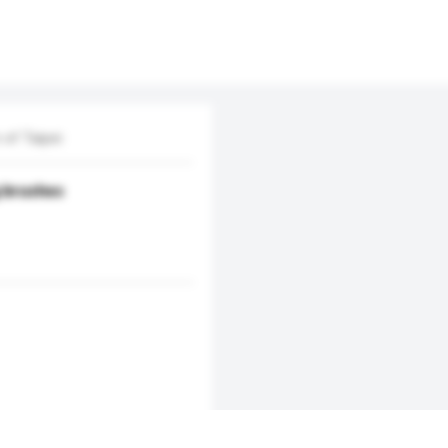
 of Taipei
g brushes