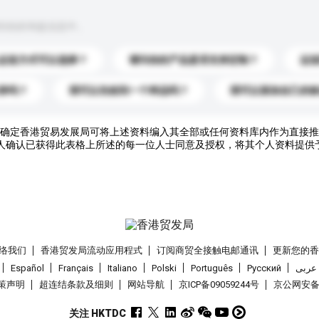
到你的询盘信息中。
运送方式可以选择？
请问你的产品是否支持定制？
运
录吗？
我可以先收到一个样品吗？
我可以添加自己的
确定香港贸易发展局可将上述资料编入其全部或任何资料库内作为直接推
人确认已获得此表格上所述的每一位人士同意及授权，将其个人资料提供
络我们
香港贸发局流动应用程式
订阅商贸全接触电邮通讯
更新您的
Español
Français
Italiano
Polski
Português
Pусский
عربى
策声明
超连结条款及细则
网站导航
京ICP备09059244号
京公网安备 1
关注 HKTDC