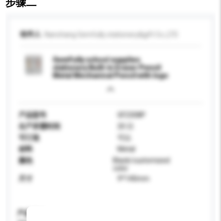
步骤二
收件人
Nanchang Gemfully stationery&gift Co.,LTD
GemFully school supplies
stationery Built-in Eraser Pencil
Metal Mechanical Pencil with logo
产品型号
GF2308P
生产所需时间
20 日
可订造
可以
材料
Metal
颜色
Black/customized
color
尺寸
9*140mm
产品规格