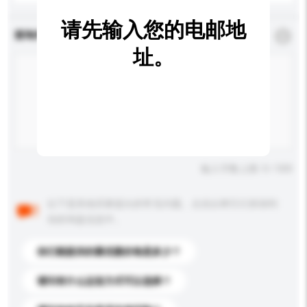
请先输入您的电邮地
查询内容
*
必须填写
址。
输入字数上限: 0 / 500
以下是其他买家提出的常见问题。点击以将它们添加到
你的询盘信息中。
你们能提供的最优惠价格是多少？
请问有什么运送方式可以选择？