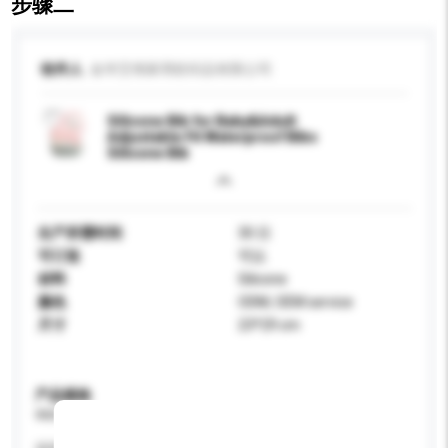
步骤二
收件人
金华艾维家用纺织品有限公司
Silicone Bib for Baby&Adult
Adjustable Fit Waterproof Bibs
Silicone Bib
生产所需时间
30 日
可订造
可以
材料
Silicone
颜色
ODM, OEM service
尺寸
23*29 cm
产品规格
请提供您对产品的特定要求。