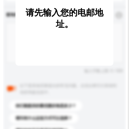
请先输入您的电邮地
查询内容
*
必须填写
址。
输入字数上限: 0 / 500
以下是其他买家提出的常见问题。点击以将它们添加到
你的询盘信息中。
你们能提供的最优惠价格是多少？
请问有什么运送方式可以选择？