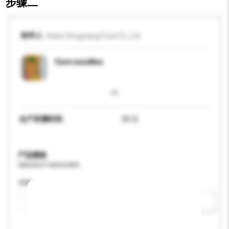
步骤二
收件人
Hubei Shuguang Food Co.,Ltd.
Corn noodles
生产所需时间
30 日
产品规格
请提供您对产品的特定要求。
净重
新增/删除选项