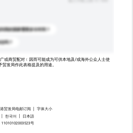
输入字数上限: 0 / 500
送到我的国家需要多长时间？
标志吗？
广或商贸配对﹝因而可能成为可供本地及/或海外公众人士使
予贸发局作此表格提及的用途。
香港贸发局电邮订阅
字体大小
한국어
日本語
1010102003523号