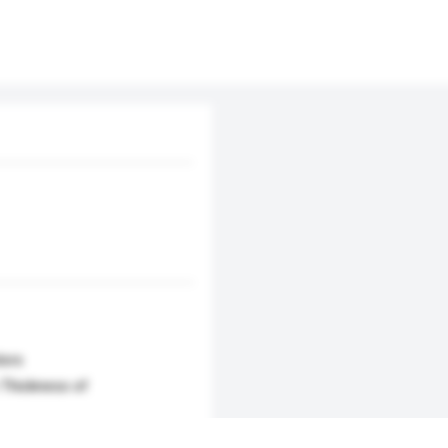
lors
 Thickness of