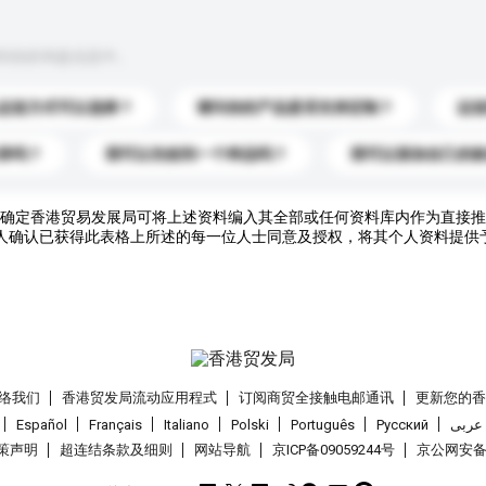
到你的询盘信息中。
运送方式可以选择？
请问你的产品是否支持定制？
运
录吗？
我可以先收到一个样品吗？
我可以添加自己的
确定香港贸易发展局可将上述资料编入其全部或任何资料库内作为直接推
人确认已获得此表格上所述的每一位人士同意及授权，将其个人资料提供
络我们
香港贸发局流动应用程式
订阅商贸全接触电邮通讯
更新您的
Español
Français
Italiano
Polski
Português
Pусский
عربى
策声明
超连结条款及细则
网站导航
京ICP备09059244号
京公网安备 1