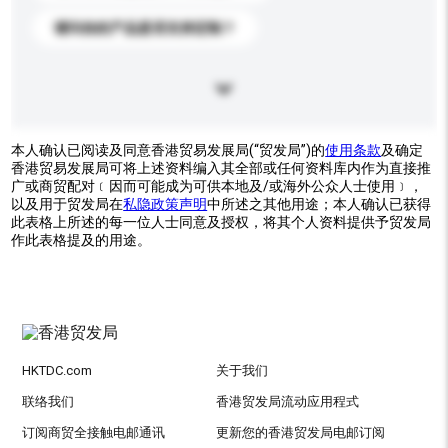
请问你的产品是否支持定制？
本人确认已阅读及同意香港贸易发展局(“贸发局”)的
使用条款
及确定
香港贸易发展局可将上述资料编入其全部或任何资料库内作为直接推
广或商贸配对﹝因而可能成为可供本地及/或海外公众人士使用﹞，
以及用于贸发局在
私隐政策声明
中所述之其他用途；本人确认已获得
此表格上所述的每一位人士同意及授权，将其个人资料提供予贸发局
作此表格提及的用途。
HKTDC.com
关于我们
联络我们
香港贸发局流动应用程式
订阅商贸全接触电邮通讯
更新您的香港贸发局电邮订阅