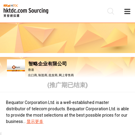
智略企业有限公司
香港
出口商, 制造商, 批发商, 网上零售商
(推广期已结束)
Bequator Corporation Ltd. is a well-established master
distributor of telecom products. Bequator Corporation Ltd. is able
to provide the most selections at the best possible prices for our
business...
显示更多