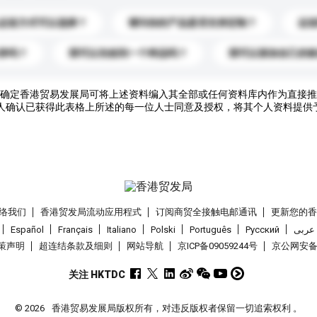
运送方式可以选择？
请问你的产品是否支持定制？
运
录吗？
我可以先收到一个样品吗？
我可以添加自己的
确定香港贸易发展局可将上述资料编入其全部或任何资料库内作为直接推
人确认已获得此表格上所述的每一位人士同意及授权，将其个人资料提供
络我们
香港贸发局流动应用程式
订阅商贸全接触电邮通讯
更新您的
Español
Français
Italiano
Polski
Português
Pусский
عربى
策声明
超连结条款及细则
网站导航
京ICP备09059244号
京公网安备 1
关注 HKTDC
© 2026
香港贸易发展局版权所有，对违反版权者保留一切追索权利 。