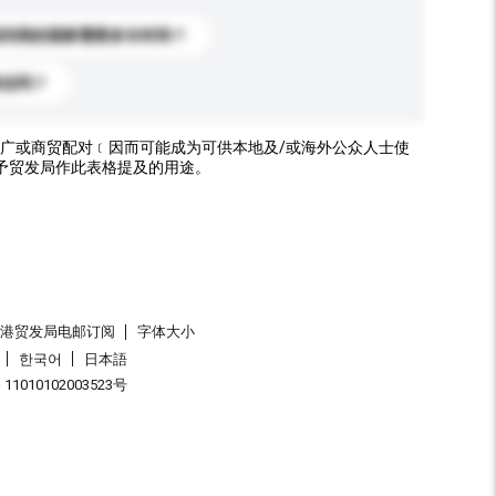
送到我的国家需要多长时间？
标志吗？
广或商贸配对﹝因而可能成为可供本地及/或海外公众人士使
予贸发局作此表格提及的用途。
香港贸发局电邮订阅
字体大小
한국어
日本語
1010102003523号