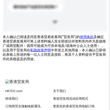
请问你的产品是否支持定制？
本人确认已阅读及同意香港贸易发展局(“贸发局”)的
使用条款
及确定
香港贸易发展局可将上述资料编入其全部或任何资料库内作为直接推
广或商贸配对﹝因而可能成为可供本地及/或海外公众人士使用﹞，
以及用于贸发局在
私隐政策声明
中所述之其他用途；本人确认已获得
此表格上所述的每一位人士同意及授权，将其个人资料提供予贸发局
作此表格提及的用途。
HKTDC.com
关于我们
联络我们
香港贸发局流动应用程式
订阅商贸全接触电邮通讯
更新您的香港贸发局电邮订阅